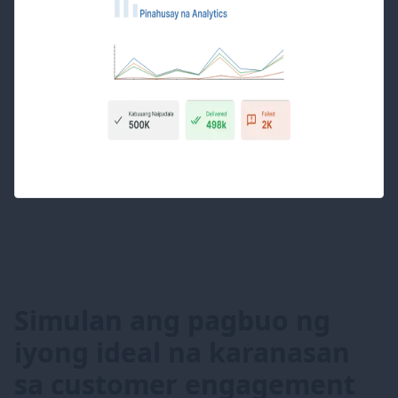
Simulan ang pagbuo ng
iyong ideal na karanasan
sa customer engagement