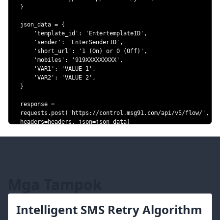
}
json_data 
=
{
'template_id'
:
'EntertemplateID'
,
'sender'
:
'EnterSenderID'
,
'short_url'
:
'1 (On) or 0 (Off)'
,
'mobiles'
:
'919XXXXXXXXX'
,
'VAR1'
:
'VALUE 1'
,
'VAR2'
:
'VALUE 2'
,
}
response 
=
requests
.
post
(
'https://control.msg91.com/api/v5/flow/'
,
headers
=
headers
,
 json
=
json_data
)
# Note: json_data will not be serialized by requests
# exactly as it was in the original request.
#data = 
'{"template_id":"EntertemplateID","sender":"EnterSenderID"
(On) or 0 
Mga Tampok
(Off)","mobiles":"919XXXXXXXXX","VAR1":"VALUE 
1","VAR2":"VALUE 2"}'
#response = 
Intelligent SMS Retry Algorithm
requests.post('https://control.msg91.com/api/v5/flow/', 
headers=headers, data=data)