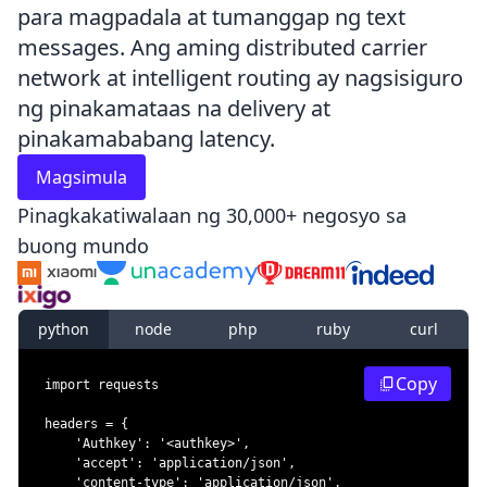
para magpadala at tumanggap ng text
messages. Ang aming distributed carrier
network at intelligent routing ay nagsisiguro
ng pinakamataas na delivery at
pinakamababang latency.
Magsimula
Pinagkakatiwalaan ng 30,000+ negosyo sa
buong mundo
python
node
php
ruby
curl
Copy
import
headers 
=
{
'Authkey'
:
'<authkey>'
,
'accept'
:
'application/json'
,
'content-type'
:
'application/json'
,