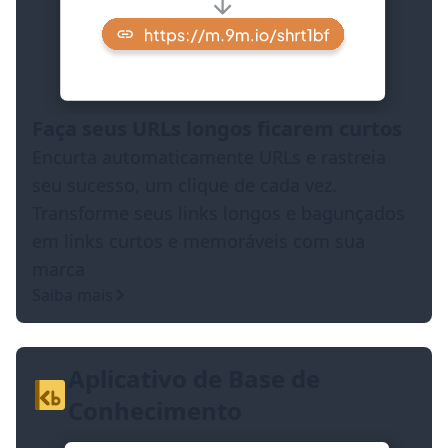
Faça seus URLs longos ficarem curtos
Encurta automaticamente URLs e rastreia
seu sucesso, um clique de cada vez.
Transforme seus links longos e bagunçados
em links curtos e memoráveis com sua
marca
Saiba mais
Aplicativo de Base de
Conhecimento