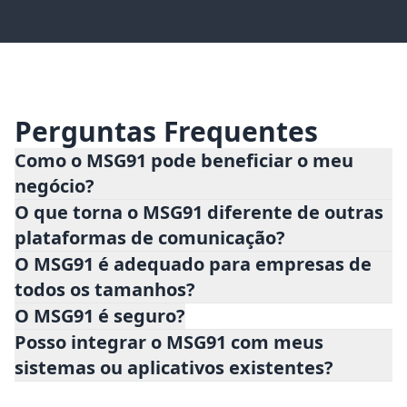
Perguntas Frequentes
Como o MSG91 pode beneficiar o meu
negócio?
O que torna o MSG91 diferente de outras
O MSG91 oferece inúmeros benefícios para
plataformas de comunicação?
os negócios, incluindo maior engajamento
O MSG91 é adequado para empresas de
do cliente, fluxos de comunicação
todos os tamanhos?
simplificados, aumento da eficiência
O MSG91 é seguro?
operacional e melhoria da reputação da
Posso integrar o MSG91 com meus
marca. Nossa plataforma permite que as
sistemas ou aplicativos existentes?
empresas automatizem a comunicação,
personalizem interações e alcancem seu