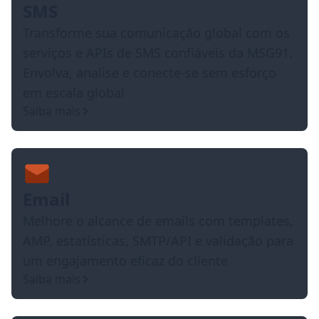
SMS
Transforme sua comunicação global com os
serviços e APIs de SMS confiáveis da MSG91.
Envolva, analise e conecte-se sem esforço
em escala global
Saiba mais
Email
Melhore o alcance de emails com templates,
AMP, estatísticas, SMTP/API e validação para
um engajamento eficaz do cliente
Saiba mais