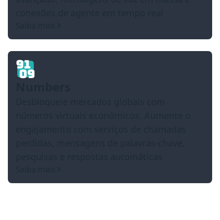
conexões de agente em tempo real
Saiba mais
Numbers
Desbloqueie mercados globais com
números virtuais econômicos. Aumente o
engajamento com serviços de chamadas
perdidas, mensagens de palavras-chave,
pesquisas e respostas automáticas
Saiba mais