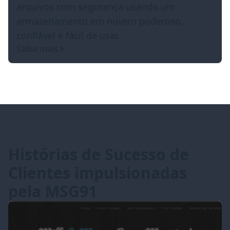
arquivos com segurança usando um
armazenamento em nuvem poderoso,
confiável e fácil de usar.
Saiba mais
Histórias de Sucesso de
Clientes impulsionadas
pela MSG91