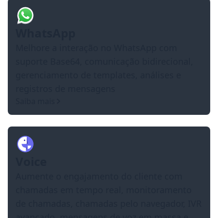
WhatsApp
Melhore a interação no WhatsApp com
suporte Base64, comunicação bidirecional,
gerenciamento de templates, análises e
registros de mensagens
Saiba mais
Voice
Aumente o engajamento do cliente com
chamadas em tempo real, monitoramento
de chamadas, chamadas pelo navegador, IVR
avançado, mensagens de voz em massa e